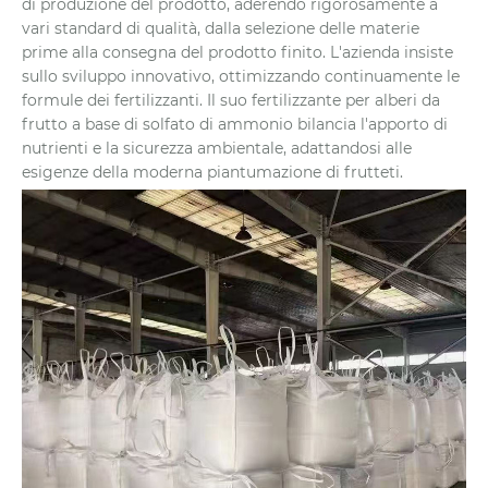
di produzione del prodotto, aderendo rigorosamente a
vari standard di qualità, dalla selezione delle materie
prime alla consegna del prodotto finito. L'azienda insiste
sullo sviluppo innovativo, ottimizzando continuamente le
formule dei fertilizzanti. Il suo fertilizzante per alberi da
frutto a base di solfato di ammonio bilancia l'apporto di
nutrienti e la sicurezza ambientale, adattandosi alle
esigenze della moderna piantumazione di frutteti.