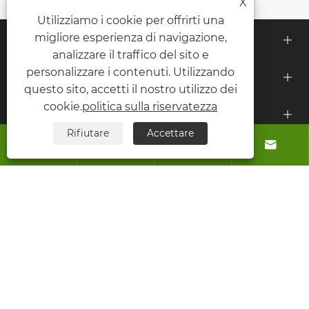
X
Utilizziamo i cookie per offrirti una
Chi siamo
migliore esperienza di navigazione,
analizzare il traffico del sito e
personalizzare i contenuti. Utilizzando
Prodotti
questo sito, accetti il ​​nostro utilizzo dei
cookie.
politica sulla riservatezza
Contattaci
Rifiutare
Accettare




SEGUICI