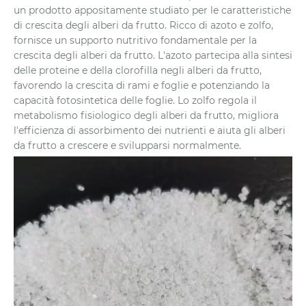
un prodotto appositamente studiato per le caratteristiche
di crescita degli alberi da frutto. Ricco di azoto e zolfo,
fornisce un supporto nutritivo fondamentale per la
crescita degli alberi da frutto. L'azoto partecipa alla sintesi
delle proteine ​​e della clorofilla negli alberi da frutto,
favorendo la crescita di rami e foglie e potenziando la
capacità fotosintetica delle foglie. Lo zolfo regola il
metabolismo fisiologico degli alberi da frutto, migliora
l'efficienza di assorbimento dei nutrienti e aiuta gli alberi
da frutto a crescere e svilupparsi normalmente.