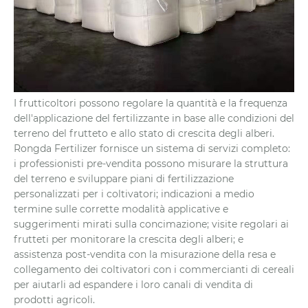
I frutticoltori possono regolare la quantità e la frequenza
dell'applicazione del fertilizzante in base alle condizioni del
terreno del frutteto e allo stato di crescita degli alberi.
Rongda Fertilizer fornisce un sistema di servizi completo:
i professionisti pre-vendita possono misurare la struttura
del terreno e sviluppare piani di fertilizzazione
personalizzati per i coltivatori; indicazioni a medio
termine sulle corrette modalità applicative e
suggerimenti mirati sulla concimazione; visite regolari ai
frutteti per monitorare la crescita degli alberi; e
assistenza post-vendita con la misurazione della resa e
collegamento dei coltivatori con i commercianti di cereali
per aiutarli ad espandere i loro canali di vendita di
prodotti agricoli.